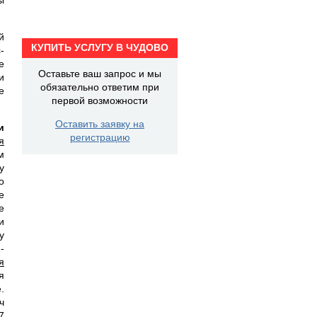
й
КУПИТЬ УСЛУГУ В ЧУДОВО
-
е
Оставьте ваш запрос и мы
и
обязательно ответим при
е
первой возможности
Оставить заявку на
и
регистрацию
я
м
у
о
е
е
и
у
-
я
я
.
ч
7