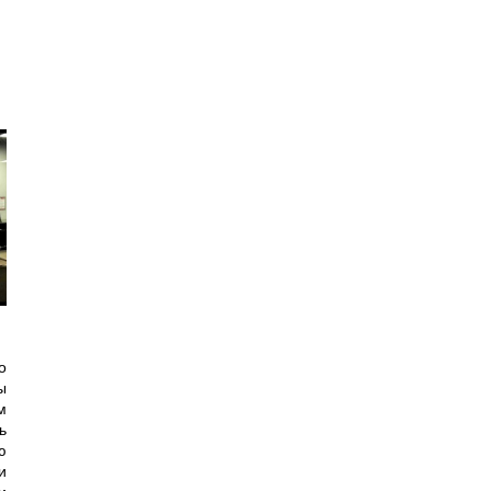
о
ы
м
ь
ю
и