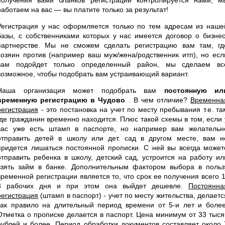
работаем на вас — вы платите только за результат!
Регистрация у нас оформляется только по тем адресам из наше
базы, с собственниками которых у нас имеется договор о бизнес
партнерстве. Мы не сможем сделать регистрацию вам там, гд
хозяин против (например ваш муж/жена/родственник итп), но есл
вам подойдет только определенный район, мы сделаем вс
возможное, чтобы подобрать вам устраивающий вариант.
Наша организация может подобрать вам
постоянную ил
временную регистрацию в Чудово
. В чем отличие?
Временна
регистрация
- это постановка на учет по месту пребывания т.е. та
где гражданин временно находится. Плюс такой схемы в том, если 
вас уже есть штамп в паспорте, но например вам желательн
отправить детей в школу или дет. сад в другом месте, вам н
придется лишаться постоянной прописки. С ней вы всегда может
отправить ребенка в школу, детский сад, устроится на работу ил
взять займ в банке. Дополнительным фактором выбора в польз
временной регистрации является то, что срок ее получения всего 1
3 рабочих дня и при этом она выйдет дешевле.
Постоянна
регистрация
(штамп в паспорт) - учет по месту жительства, делаетс
как правило на длительный период времени от 5-и лет и более
Отметка о прописке делается в паспорт. Цена минимум от 33 тыся
рублей и более. Период обработки документов составляет около 