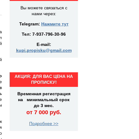
Вы можете связаться с
нами через:
Telegram:
Нажмите тут
а
Тел:
7-937-796-30-96
т
й
E-mail:
kupi.propisku@gmail.com
й
о
АКЦИЯ: ДЛЯ ВАС ЦЕНА НА
е
ПРОПИСКУ!
в
ь
Временная регистрация
е
на минимальный срок
и
до 3 мес.
от 7 000 руб.
к
Подробнее >>
я
о
ы