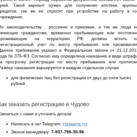
дней. Такой вариант нужен для получения ипотеки, крупны
кредитов, так же ее спросят при устройстве на работу в го
учреждение.
По законодательству , россияне и приезжие, а так же люди н
имеющие гражданства, временно пребывающие или постоянн
проживающие на территории РФ, должны встать н
регистрационный учет по месту пребывания или проживания
Данное требование указано в Федеральном законе от 21.12.201
года № 376-ФЗ. Согласно ему определена наказание в виде штраф
за просрочку регистрации по месту пребывания или прописки
Размер наказания варьируется в каждом отдельном случае
для физических лиц без регистрации от двух до пяти тысяч
рублей
Как заказать регистрацию в Чудово
Связаться с нами и уточнить детали:
Написать в чат Telegram:
Нажмите тут
Звонок менеджеру:
7-937-796-30-96