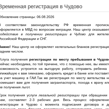
Временная регистрация в Чудово
Обновление страницы: 06.08.2026
В соответствии законодательству РФ временная прописк
оформляется в МВД по вопросам миграции. Наш центр
оказывае
содействие в получении регистрации в Чудово
для жителе
Российской Федерации и СНГ.
Важно!
Наш центр не оформляет нелегальных бланков регистраци
задним числом.
Услуга получения
регистрации по месту пребывания в Чудов
сейчас необходима, по той причине, что с помощью нее, вы имеет
возможность устроится на выгодную работу, отправить ребенка 
ближайшую к вам гимназию, оформить кредит в банке или поставит
на учет машину в ГАИ.Так же регистрация по месту жительства н
помешает вам для получения загранпаспорта, похода к врачу ил
же получения льгот.
Срок получения услуги
легальной регистрации
при обращении 
нам, составляет 2-3 рабочих дня. Весь процесс оформлени
регистрации в Чудово с момента подписания договора и д
получения вами бланков регистрации контролируется нами, м