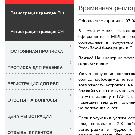
Временная регист
Регистрация граждан РФ
Обновление страницы: 07.0
В соответствии законо
Регистрация граждан СНГ
оформляется в МВД по во
содействие в получени
Российской Федерации и СН
ПОСТОЯННАЯ ПРОПИСКА
Важно!
Наш центр не оформ
задним числом.
ПРОПИСКА ДЛЯ РЕБЕНКА
Услуга получения
регистр
сейчас необходима, по той
РЕГИСТРАЦИЯ ДЛЯ РВП
возможность устроится на
ближайшую к вам гимназию,
на учет машину в ГАИ.Так 
ОТВЕТЫ НА ВОПРОСЫ
помешает вам для получен
же получения льгот.
ЦЕНА РЕГИСТРАЦИИ
Срок получения услуги
ле
нам, составляет 2-3 ра
регистрации в Чудово с
ОТЗЫВЫ КЛИЕНТОВ
получения вами бланков 