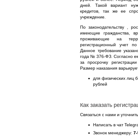
дней. Такой вариант ну
кредитов, так же ее спр
учреждение.
По законодательству , ро
имеющие гражданства, в
проживающие на тер
регистрационный учет п
Данное требование указан
года № 376-ФЗ. Согласно е
за просрочку регистраци
Размер наказания варьируе
для физических лиц б
рублей
Как заказать регистр
Связаться с нами и уточнить
Написать в чат Teleg
Звонок менеджеру:
7-